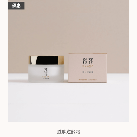
優惠
胜肽逆齡霜