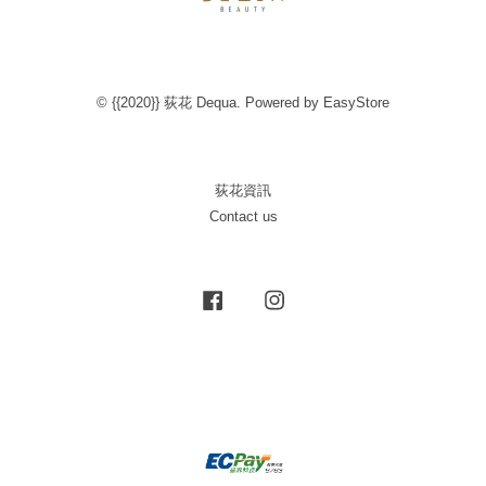
© {{2020}} 荻花 Dequa. Powered by
EasyStore
荻花資訊
Contact us
Facebook
Instagram