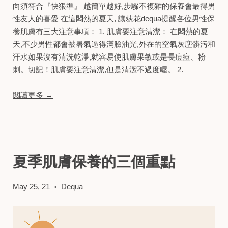
向須符合『快狠準』 越簡單越好,步驟不複雜的保養會最得男
性友人的喜愛 在這悶熱的夏天, 讓荻花dequa提醒各位男性保
養肌膚有三大注意事項： 1. 肌膚要注意清潔： 在悶熱的夏
天,不少男性都會被暑氣逼得滿臉油光,外在的空氣灰塵髒污和
汗水如果沒有清洗乾淨,就容易使肌膚果敏或是長痘痘、粉
刺。切記！肌膚要注意清潔,但是清潔不過度喔。 2.
閱讀更多 →
夏季肌膚保養的三個重點
May 25, 21
Dequa
•