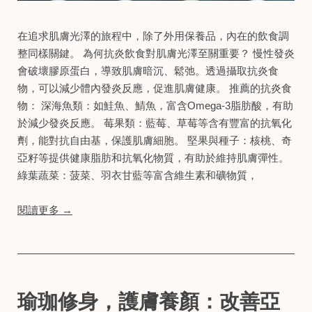
在追求肌膚光澤的旅程中，除了外用保養品，內在的飲食調
整同樣關鍵。​ 為何抗炎飲食對肌膚光澤至關重要？ 慢性發炎
會破壞膠原蛋白，導致肌膚暗沉、鬆弛。​透過攝取抗炎食
物，可以減少體內發炎反應，促進肌膚健康。​ 推薦的抗炎食
物： 深海魚類：​如鮭魚、鯖魚，富含Omega-3脂肪酸，有助
於減少發炎反應。​ 莓果類：​藍莓、草莓等含有豐富的抗氧化
劑，能對抗自由基，保護肌膚細胞。​ 堅果與種子：​核桃、奇
亞籽等提供健康脂肪和抗氧化物質，有助於維持肌膚彈性。​
綠葉蔬菜：​菠菜、羽衣甘藍等富含維生素和礦物質，
閱讀更多 →
瑜珈修身，護膚養顏：改善亞