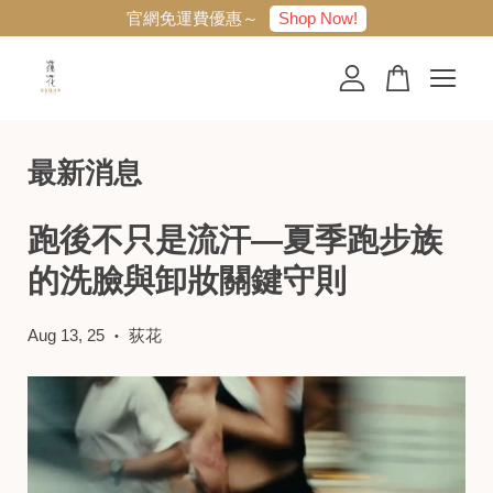
Shop Now!
官網免運費優惠～
您的購物車目前還是空的。
最新消息
繼續購物
跑後不只是流汗—夏季跑步族
的洗臉與卸妝關鍵守則
Aug 13, 25
荻花
•