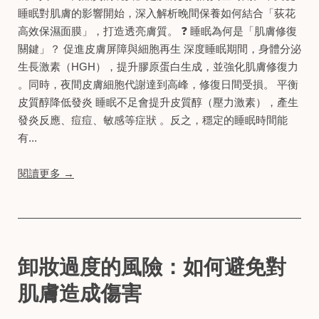
睡眠對肌膚的影響開始，深入解析晚間保養如何結合「荻花
高效保濕面膜」，打造透亮膚質。 ❓ 睡眠為何是「肌膚修復
關鍵」？ 促進皮膚屏障與細胞再生 深度睡眠期間，身體分泌
生長激素（HGH），提升膠原蛋白生成，並強化肌膚修復力
。同時，夜間皮膚細胞代謝達到高峰，修復日間受損。 平衡
皮質醇降低發炎 睡眠不足會提升皮質醇（壓力激素），產生
發炎反應、痘痘、敏感等症狀 。反之，穩定的睡眠時間能
有...
閱讀更多 →
卸妝過度的風險：如何避免對
肌膚造成傷害