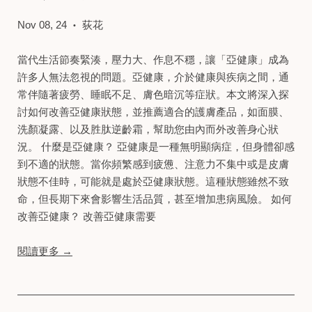
Nov 08, 24
荻花
•
當代生活節奏緊湊，壓力大、作息不穩，讓「亞健康」成為
許多人無法忽視的問題。亞健康，介於健康與疾病之間，通
常伴隨著疲勞、睡眠不足、膚色暗沉等症狀。本文將深入探
討如何改善亞健康狀態，並推薦適合的護膚產品，如面膜、
洗顏凝露、以及胜肽逆齡霜，幫助您由內而外改善身心狀
況。 什麼是亞健康？ 亞健康是一種無明顯病症，但身體卻感
到不適的狀態。當你頻繁感到疲憊、注意力不集中或是皮膚
狀態不佳時，可能就是處於亞健康狀態。這種狀態雖然不致
命，但長期下來會影響生活品質，甚至增加患病風險。 如何
改善亞健康？ 改善亞健康需要
閱讀更多 →