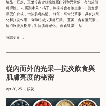
製品：​豆腐、豆漿等富含植物性蛋白質和異黃酮，有助於肌
膚彈性。​ 柑橘類水果：​橘子、檸檬等含有維生素C，促進膠
原蛋白合成，增強肌膚結構。​ 綠茶：​富含兒茶素，具有抗氧
化和抗炎作用，有助於減少肌膚紅腫。​ 薑黃：​含有薑黃素，
能抑制發炎反應，對抗肌膚老化。​ 飲食建議： 結
閱讀更多 →
從內而外的光采—抗炎飲食與
肌膚亮度的秘密
Apr 30, 25
荻花
•