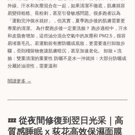
外線、汗水和灰塵混合在一起，如果清潔不徹底，肌膚就容
易變得粗糙、長粉刺，甚至引發敏感問題。很多跑者以為
「運動完沖個水就好」，但其實，夏季跑步後的肌膚需要更
專業的清潔。 為什麼跑步後一定要洗臉？ 跑步過程中，汗水
和皮脂會增加，這些油分混合空氣中的灰塵和 PM2.5，很容
易堵塞毛孔。若運動前有擦防曬或底妝，更需要進行卸妝步
驟，否則殘留物會讓肌膚暗沉，甚至加速老化。 卸妝＋洗
臉：雙重清潔的重要性 防曬不是水一沖就掉：大部分防曬成
分屬於油溶性，需要溫和
閱讀更多 →
💤 從夜間修復到翌日光采｜高
質感睡眠 x 荻花高效保濕面膜